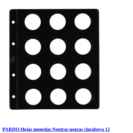
PARDO Hojas monedas Neutras negras claraboya 12