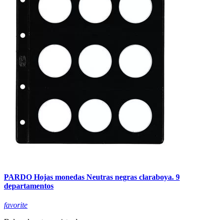
PARDO Hojas monedas Neutras negras claraboya. 9
departamentos
favorite