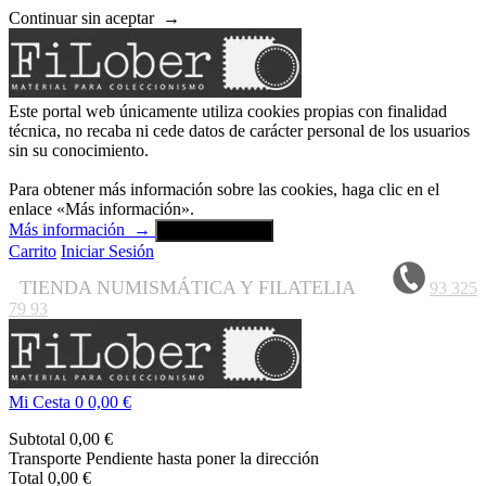
Continuar sin aceptar
→
Este portal web únicamente utiliza cookies propias con finalidad
técnica, no recaba ni cede datos de carácter personal de los usuarios
sin su conocimiento.
Para obtener más información sobre las cookies, haga clic en el
enlace «Más información».
Más información
→
Aceptar y cerrar
Carrito
Iniciar Sesión
TIENDA NUMISMÁTICA Y FILATELIA
93 325
79 93
Mi Cesta
0
0,00 €
Subtotal
0,00 €
Transporte
Pendiente hasta poner la dirección
Total
0,00 €