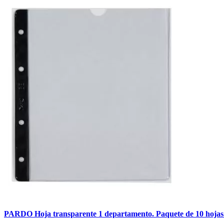
PARDO Hoja transparente 1 departamento. Paquete de 10 hojas