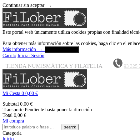
Continuar sin aceptar
→
Este portal web únicamente utiliza cookies propias con finalidad técni
Para obtener más información sobre las cookies, haga clic en el enla
Más información
→
Aceptar y cerrar
Carrito
Iniciar Sesión
TIENDA NUMISMÁTICA Y FILATELIA
93 325 
Mi Cesta
0
0,00 €
Subtotal
0,00 €
Transporte
Pendiente hasta poner la dirección
Total
0,00 €
Mi compra
search
Categoría
Inicio