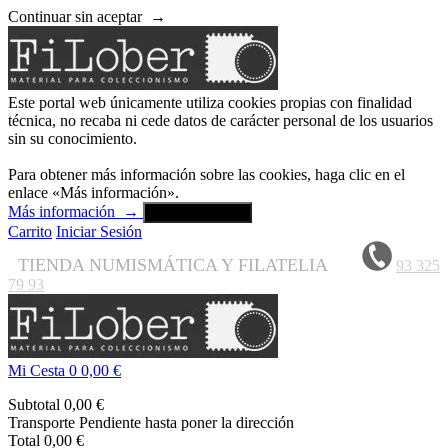
Continuar sin aceptar
→
Este portal web únicamente utiliza cookies propias con finalidad
técnica, no recaba ni cede datos de carácter personal de los usuarios
sin su conocimiento.
Para obtener más información sobre las cookies, haga clic en el
enlace «Más información».
Más información
→
Aceptar y cerrar
Carrito
Iniciar Sesión
TIENDA NUMISMÁTICA Y FILATELIA
93 325
79 93
Mi Cesta
0
0,00 €
Subtotal
0,00 €
Transporte
Pendiente hasta poner la dirección
Total
0,00 €