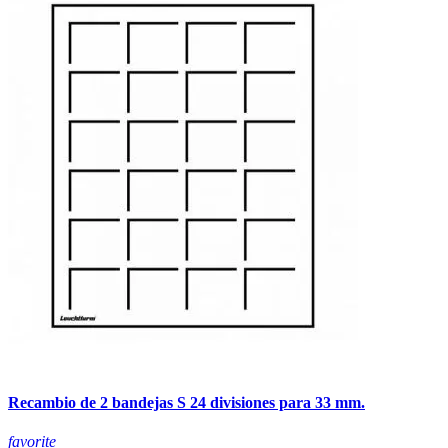
Recambio de 2 bandejas S 24 divisiones para 33 mm.
favorite