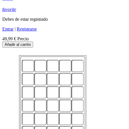
favorite
Debes de estar registrado
Entrar
|
Registrarse
49,99 €
Precio
Añadir al carrito