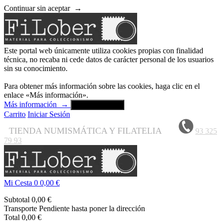
Continuar sin aceptar
→
Este portal web únicamente utiliza cookies propias con finalidad
técnica, no recaba ni cede datos de carácter personal de los usuarios
sin su conocimiento.
Para obtener más información sobre las cookies, haga clic en el
enlace «Más información».
Más información
→
Aceptar y cerrar
Carrito
Iniciar Sesión
TIENDA NUMISMÁTICA Y FILATELIA
93 325
79 93
Mi Cesta
0
0,00 €
Subtotal
0,00 €
Transporte
Pendiente hasta poner la dirección
Total
0,00 €