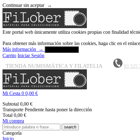
Continuar sin aceptar
→
Este portal web únicamente utiliza cookies propias con finalidad técni
Para obtener más información sobre las cookies, haga clic en el enla
Más información
→
Aceptar y cerrar
Carrito
Iniciar Sesión
TIENDA NUMISMÁTICA Y FILATELIA
93 325 
Mi Cesta
0
0,00 €
Subtotal
0,00 €
Transporte
Pendiente hasta poner la dirección
Total
0,00 €
Mi compra
search
Categoría
Inicio