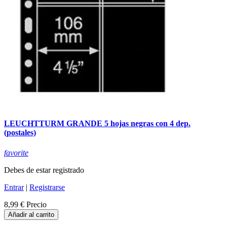
LEUCHTTURM GRANDE 5 hojas negras con 4 dep.
(postales)
favorite
Debes de estar registrado
Entrar
|
Registrarse
8,99 €
Precio
Añadir al carrito