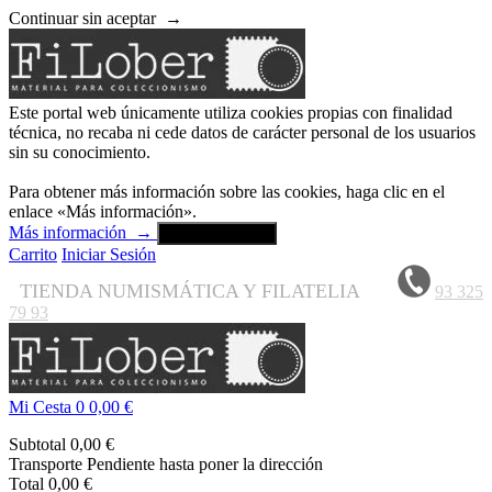
Continuar sin aceptar
→
Este portal web únicamente utiliza cookies propias con finalidad
técnica, no recaba ni cede datos de carácter personal de los usuarios
sin su conocimiento.
Para obtener más información sobre las cookies, haga clic en el
enlace «Más información».
Más información
→
Aceptar y cerrar
Carrito
Iniciar Sesión
TIENDA NUMISMÁTICA Y FILATELIA
93 325
79 93
Mi Cesta
0
0,00 €
Subtotal
0,00 €
Transporte
Pendiente hasta poner la dirección
Total
0,00 €