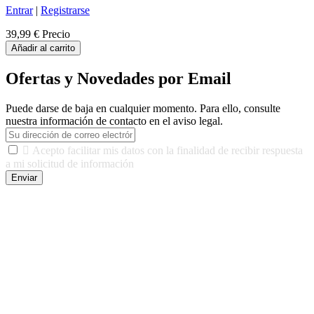
Entrar
|
Registrarse
39,99 €
Precio
Añadir al carrito
Ofertas y Novedades por Email
Puede darse de baja en cualquier momento. Para ello, consulte
nuestra información de contacto en el aviso legal.

Acepto facilitar mis datos con la finalidad de recibir respuesta
a mi solicitud de información
Enviar
De conformidad con las leyes y normativas aplicables, tienes
derecho a acceder, rectificar, limitar el tratamiento, oposición,
portabilidad y supresión de tus datos. Responsable De Tratamiento:
Javier Agustin Lopez Berdejo Finalidad: Mantener relaciones
comerciales/transaccionales con los usuarios interesados.
Legitimación: Consentimiento del usuario interesado. Destinatarios:
No se cederán datos a terceros, salvo autorización expresa del
usuario u obligación o permiso legal. Derechos: Acceso,
rectificación, supresión y oposición, entre otros. Para saber cómo
ejercer estos derechos visite nuestra página de
protección de datos
.