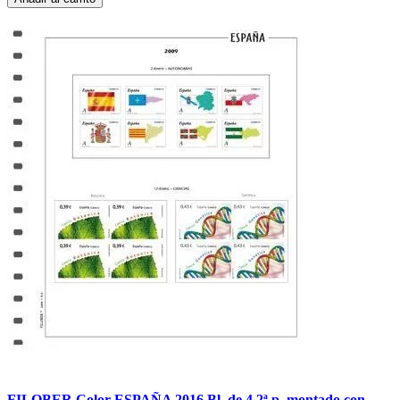
FILOBER Color ESPAÑA 2016 Bl. de 4 2ª p. montado con