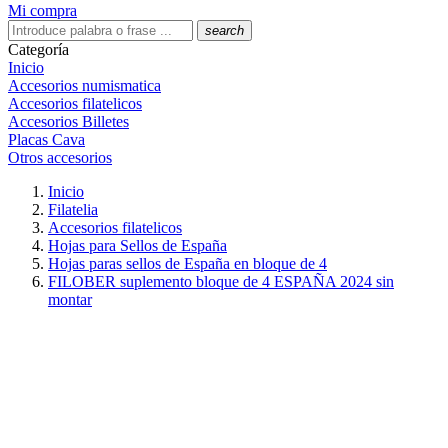
Mi compra
search
Categoría
Inicio
Accesorios numismatica
Accesorios filatelicos
Accesorios Billetes
Placas Cava
Otros accesorios
Inicio
Filatelia
Accesorios filatelicos
Hojas para Sellos de España
Hojas paras sellos de España en bloque de 4
FILOBER suplemento bloque de 4 ESPAÑA 2024 sin
montar