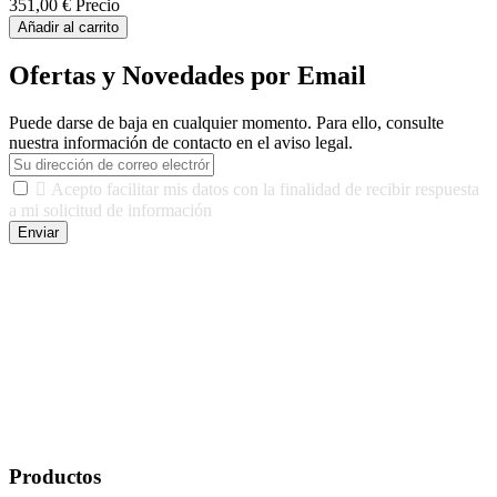
351,00 €
Precio
Añadir al carrito
Ofertas y Novedades por Email
Puede darse de baja en cualquier momento. Para ello, consulte
nuestra información de contacto en el aviso legal.

Acepto facilitar mis datos con la finalidad de recibir respuesta
a mi solicitud de información
Enviar
De conformidad con las leyes y normativas aplicables, tienes
derecho a acceder, rectificar, limitar el tratamiento, oposición,
portabilidad y supresión de tus datos. Responsable De Tratamiento:
Javier Agustin Lopez Berdejo Finalidad: Mantener relaciones
comerciales/transaccionales con los usuarios interesados.
Legitimación: Consentimiento del usuario interesado. Destinatarios:
No se cederán datos a terceros, salvo autorización expresa del
usuario u obligación o permiso legal. Derechos: Acceso,
rectificación, supresión y oposición, entre otros. Para saber cómo
ejercer estos derechos visite nuestra página de
protección de datos
.
Productos