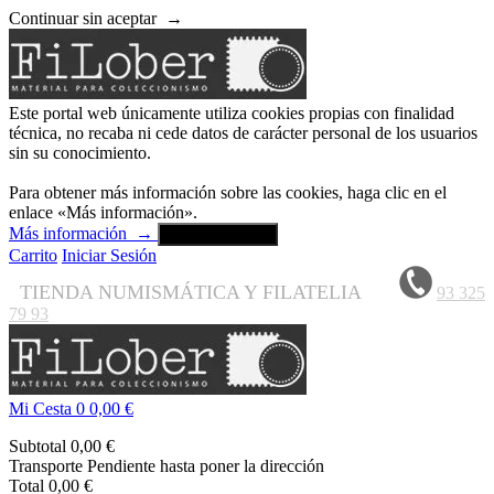
Continuar sin aceptar
→
Este portal web únicamente utiliza cookies propias con finalidad
técnica, no recaba ni cede datos de carácter personal de los usuarios
sin su conocimiento.
Para obtener más información sobre las cookies, haga clic en el
enlace «Más información».
Más información
→
Aceptar y cerrar
Carrito
Iniciar Sesión
TIENDA NUMISMÁTICA Y FILATELIA
93 325
79 93
Mi Cesta
0
0,00 €
Subtotal
0,00 €
Transporte
Pendiente hasta poner la dirección
Total
0,00 €