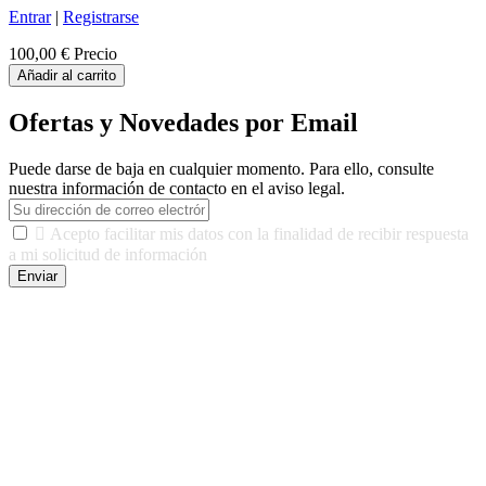
Entrar
|
Registrarse
100,00 €
Precio
Añadir al carrito
Ofertas y Novedades por Email
Puede darse de baja en cualquier momento. Para ello, consulte
nuestra información de contacto en el aviso legal.

Acepto facilitar mis datos con la finalidad de recibir respuesta
a mi solicitud de información
Enviar
De conformidad con las leyes y normativas aplicables, tienes
derecho a acceder, rectificar, limitar el tratamiento, oposición,
portabilidad y supresión de tus datos. Responsable De Tratamiento:
Javier Agustin Lopez Berdejo Finalidad: Mantener relaciones
comerciales/transaccionales con los usuarios interesados.
Legitimación: Consentimiento del usuario interesado. Destinatarios:
No se cederán datos a terceros, salvo autorización expresa del
usuario u obligación o permiso legal. Derechos: Acceso,
rectificación, supresión y oposición, entre otros. Para saber cómo
ejercer estos derechos visite nuestra página de
protección de datos
.