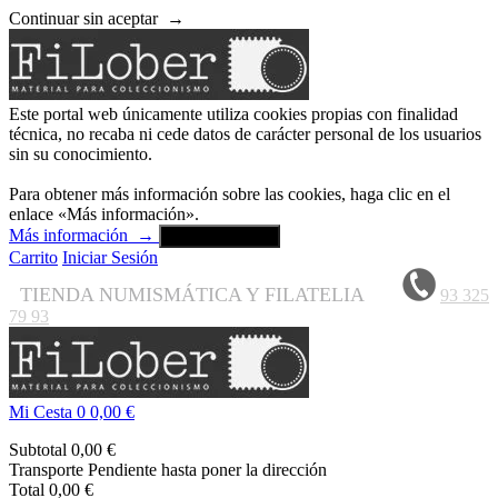
Continuar sin aceptar
→
Este portal web únicamente utiliza cookies propias con finalidad
técnica, no recaba ni cede datos de carácter personal de los usuarios
sin su conocimiento.
Para obtener más información sobre las cookies, haga clic en el
enlace «Más información».
Más información
→
Aceptar y cerrar
Carrito
Iniciar Sesión
TIENDA NUMISMÁTICA Y FILATELIA
93 325
79 93
Mi Cesta
0
0,00 €
Subtotal
0,00 €
Transporte
Pendiente hasta poner la dirección
Total
0,00 €