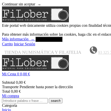
Continuar sin aceptar
→
Este portal web únicamente utiliza cookies propias con finalidad técni
Para obtener más información sobre las cookies, haga clic en el enla
Más información
→
Aceptar y cerrar
Carrito
Iniciar Sesión
TIENDA NUMISMÁTICA Y FILATELIA
93 325 
Mi Cesta
0
0,00 €
Subtotal
0,00 €
Transporte
Pendiente hasta poner la dirección
Total
0,00 €
Mi compra
search
Categoría
Inicio