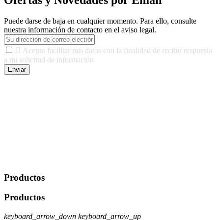
Ofertas y Novedades por Email
Puede darse de baja en cualquier momento. Para ello, consulte
nuestra información de contacto en el aviso legal.

Acepto facilitar mis datos con la finalidad de recibir respuesta
a mi solicitud de información
Enviar
De conformidad con las leyes y normativas aplicables, tienes
derecho a acceder, rectificar, limitar el tratamiento, oposición,
portabilidad y supresión de tus datos. Responsable De Tratamiento:
Javier Agustin Lopez Berdejo Finalidad: Mantener relaciones
comerciales/transaccionales con los usuarios interesados.
Legitimación: Consentimiento del usuario interesado. Destinatarios:
No se cederán datos a terceros, salvo autorización expresa del
usuario u obligación o permiso legal. Derechos: Acceso,
rectificación, supresión y oposición, entre otros. Para saber cómo
ejercer estos derechos visite nuestra página de
protección de datos
.
Productos
Productos
keyboard_arrow_down
keyboard_arrow_up