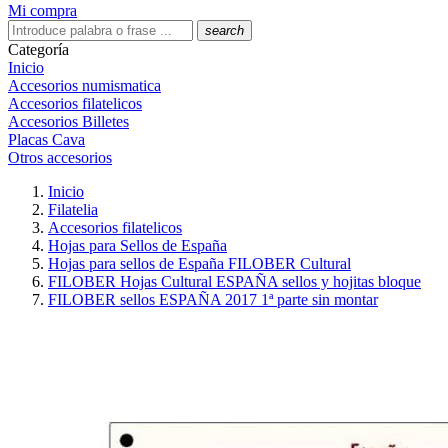
Mi compra
search
Categoría
Inicio
Accesorios numismatica
Accesorios filatelicos
Accesorios Billetes
Placas Cava
Otros accesorios
Inicio
Filatelia
Accesorios filatelicos
Hojas para Sellos de España
Hojas para sellos de España FILOBER Cultural
FILOBER Hojas Cultural ESPAÑA sellos y hojitas bloque
FILOBER sellos ESPAÑA 2017 1ª parte sin montar