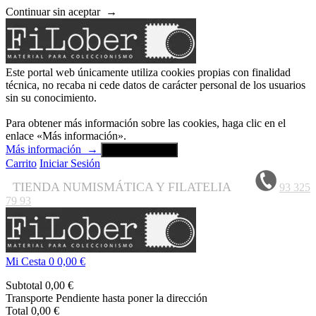
Continuar sin aceptar
→
Este portal web únicamente utiliza cookies propias con finalidad
técnica, no recaba ni cede datos de carácter personal de los usuarios
sin su conocimiento.
Para obtener más información sobre las cookies, haga clic en el
enlace «Más información».
Más información
→
Aceptar y cerrar
Carrito
Iniciar Sesión
TIENDA NUMISMÁTICA Y FILATELIA
93 325
79 93
Mi Cesta
0
0,00 €
Subtotal
0,00 €
Transporte
Pendiente hasta poner la dirección
Total
0,00 €