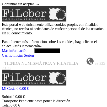
Continuar sin aceptar
→
Este portal web únicamente utiliza cookies propias con finalidad
técnica, no recaba ni cede datos de carácter personal de los usuarios
sin su conocimiento.
Para obtener más información sobre las cookies, haga clic en el
enlace «Más información».
Más información
→
Aceptar y cerrar
Carrito
Iniciar Sesión
TIENDA NUMISMÁTICA Y FILATELIA
93 325
79 93
Mi Cesta
0
0,00 €
Subtotal
0,00 €
Transporte
Pendiente hasta poner la dirección
Total
0,00 €