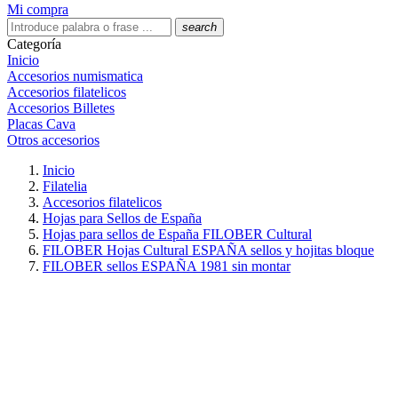
Mi compra
search
Categoría
Inicio
Accesorios numismatica
Accesorios filatelicos
Accesorios Billetes
Placas Cava
Otros accesorios
Inicio
Filatelia
Accesorios filatelicos
Hojas para Sellos de España
Hojas para sellos de España FILOBER Cultural
FILOBER Hojas Cultural ESPAÑA sellos y hojitas bloque
FILOBER sellos ESPAÑA 1981 sin montar