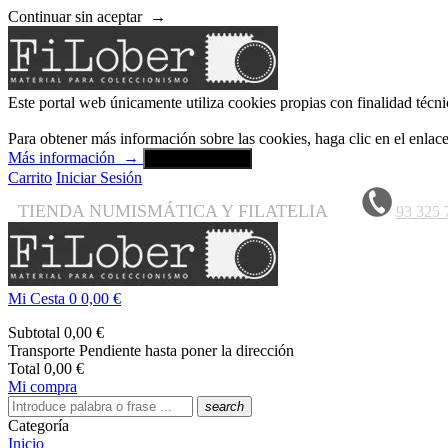
Continuar sin aceptar
→
Este portal web únicamente utiliza cookies propias con finalidad técni
Para obtener más información sobre las cookies, haga clic en el enla
Más información
→
Aceptar y cerrar
Carrito
Iniciar Sesión
TIENDA NUMISMÁTICA Y FILATELIA
93 325 
Mi Cesta
0
0,00 €
Subtotal
0,00 €
Transporte
Pendiente hasta poner la dirección
Total
0,00 €
Mi compra
search
Categoría
Inicio