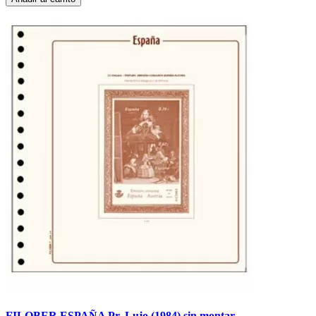
FILOBER ESPAÑA Pr. Lujo (1984) sin montar.