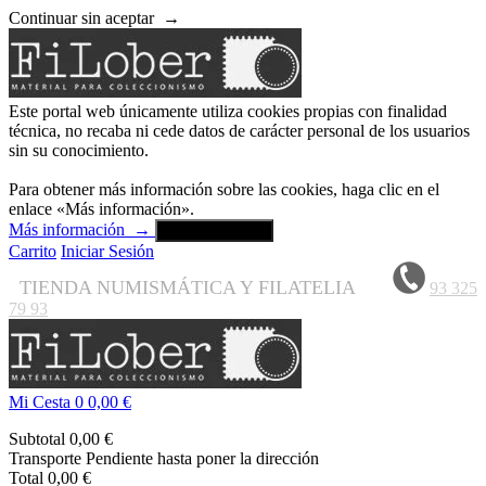
Continuar sin aceptar
→
Este portal web únicamente utiliza cookies propias con finalidad
técnica, no recaba ni cede datos de carácter personal de los usuarios
sin su conocimiento.
Para obtener más información sobre las cookies, haga clic en el
enlace «Más información».
Más información
→
Aceptar y cerrar
Carrito
Iniciar Sesión
TIENDA NUMISMÁTICA Y FILATELIA
93 325
79 93
Mi Cesta
0
0,00 €
Subtotal
0,00 €
Transporte
Pendiente hasta poner la dirección
Total
0,00 €