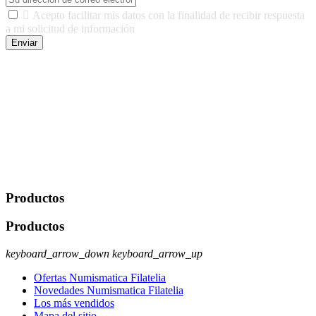

Acepto facilitar mis datos con la finalidad de recibir respuesta
a mi solicitud de información
Enviar
De conformidad con las leyes y normativas aplicables, tienes
derecho a acceder, rectificar, limitar el tratamiento, oposición,
portabilidad y supresión de tus datos. Responsable De Tratamiento:
Javier Agustin Lopez Berdejo Finalidad: Mantener relaciones
comerciales/transaccionales con los usuarios interesados.
Legitimación: Consentimiento del usuario interesado. Destinatarios:
No se cederán datos a terceros, salvo autorización expresa del
usuario u obligación o permiso legal. Derechos: Acceso,
rectificación, supresión y oposición, entre otros. Para saber cómo
ejercer estos derechos visite nuestra página de
protección de datos
.
Productos
Productos
keyboard_arrow_down
keyboard_arrow_up
Ofertas Numismatica Filatelia
Novedades Numismatica Filatelia
Los más vendidos
Mapa del sitio