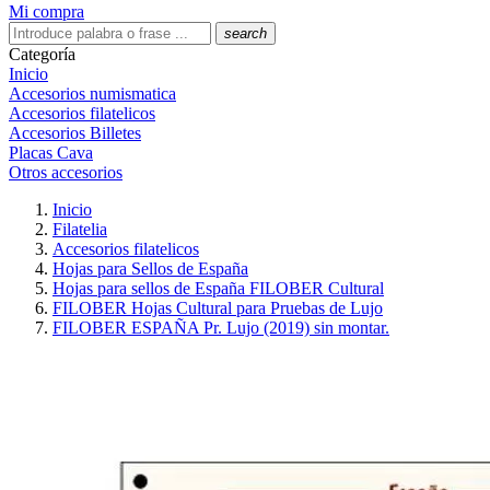
Mi compra
search
Categoría
Inicio
Accesorios numismatica
Accesorios filatelicos
Accesorios Billetes
Placas Cava
Otros accesorios
Inicio
Filatelia
Accesorios filatelicos
Hojas para Sellos de España
Hojas para sellos de España FILOBER Cultural
FILOBER Hojas Cultural para Pruebas de Lujo
FILOBER ESPAÑA Pr. Lujo (2019) sin montar.