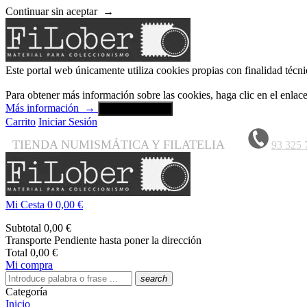
Continuar sin aceptar
→
Este portal web únicamente utiliza cookies propias con finalidad técni
Para obtener más información sobre las cookies, haga clic en el enla
Más información
→
Aceptar y cerrar
Carrito
Iniciar Sesión
TIENDA NUMISMÁTICA Y FILATELIA
93 325 
Mi Cesta
0
0,00 €
Subtotal
0,00 €
Transporte
Pendiente hasta poner la dirección
Total
0,00 €
Mi compra
search
Categoría
Inicio