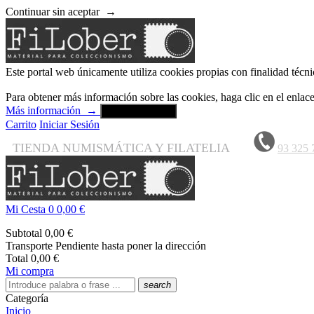
Continuar sin aceptar
→
Este portal web únicamente utiliza cookies propias con finalidad técni
Para obtener más información sobre las cookies, haga clic en el enla
Más información
→
Aceptar y cerrar
Carrito
Iniciar Sesión
TIENDA NUMISMÁTICA Y FILATELIA
93 325 
Mi Cesta
0
0,00 €
Subtotal
0,00 €
Transporte
Pendiente hasta poner la dirección
Total
0,00 €
Mi compra
search
Categoría
Inicio