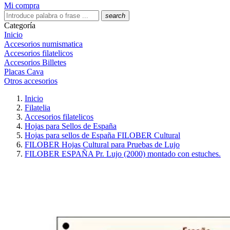
Mi compra
search
Categoría
Inicio
Accesorios numismatica
Accesorios filatelicos
Accesorios Billetes
Placas Cava
Otros accesorios
Inicio
Filatelia
Accesorios filatelicos
Hojas para Sellos de España
Hojas para sellos de España FILOBER Cultural
FILOBER Hojas Cultural para Pruebas de Lujo
FILOBER ESPAÑA Pr. Lujo (2000) montado con estuches.