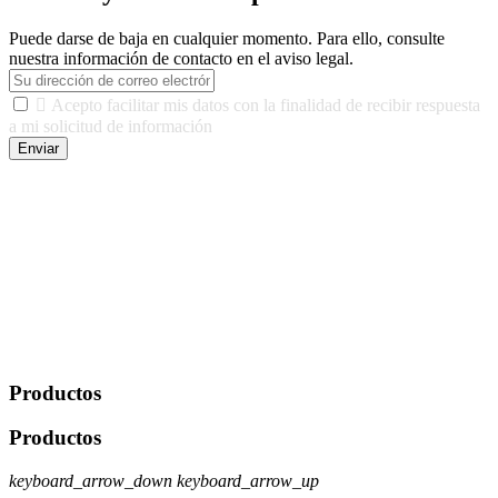
Puede darse de baja en cualquier momento. Para ello, consulte
nuestra información de contacto en el aviso legal.

Acepto facilitar mis datos con la finalidad de recibir respuesta
a mi solicitud de información
Enviar
De conformidad con las leyes y normativas aplicables, tienes
derecho a acceder, rectificar, limitar el tratamiento, oposición,
portabilidad y supresión de tus datos. Responsable De Tratamiento:
Javier Agustin Lopez Berdejo Finalidad: Mantener relaciones
comerciales/transaccionales con los usuarios interesados.
Legitimación: Consentimiento del usuario interesado. Destinatarios:
No se cederán datos a terceros, salvo autorización expresa del
usuario u obligación o permiso legal. Derechos: Acceso,
rectificación, supresión y oposición, entre otros. Para saber cómo
ejercer estos derechos visite nuestra página de
protección de datos
.
Productos
Productos
keyboard_arrow_down
keyboard_arrow_up