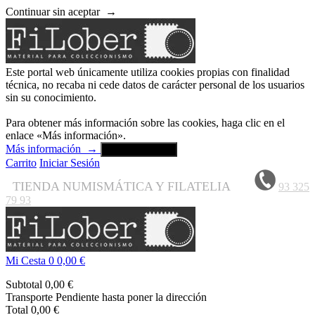
Continuar sin aceptar
→
Este portal web únicamente utiliza cookies propias con finalidad
técnica, no recaba ni cede datos de carácter personal de los usuarios
sin su conocimiento.
Para obtener más información sobre las cookies, haga clic en el
enlace «Más información».
Más información
→
Aceptar y cerrar
Carrito
Iniciar Sesión
TIENDA NUMISMÁTICA Y FILATELIA
93 325
79 93
Mi Cesta
0
0,00 €
Subtotal
0,00 €
Transporte
Pendiente hasta poner la dirección
Total
0,00 €