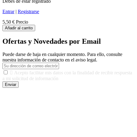
Debes de estar registrado
Entrar
|
Registrarse
5,50 €
Precio
Añadir al carrito
Ofertas y Novedades por Email
Puede darse de baja en cualquier momento. Para ello, consulte
nuestra información de contacto en el aviso legal.

Acepto facilitar mis datos con la finalidad de recibir respuesta
a mi solicitud de información
Enviar
De conformidad con las leyes y normativas aplicables, tienes
derecho a acceder, rectificar, limitar el tratamiento, oposición,
portabilidad y supresión de tus datos. Responsable De Tratamiento:
Javier Agustin Lopez Berdejo Finalidad: Mantener relaciones
comerciales/transaccionales con los usuarios interesados.
Legitimación: Consentimiento del usuario interesado. Destinatarios:
No se cederán datos a terceros, salvo autorización expresa del
usuario u obligación o permiso legal. Derechos: Acceso,
rectificación, supresión y oposición, entre otros. Para saber cómo