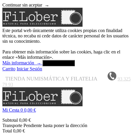
Continuar sin aceptar
→
Este portal web únicamente utiliza cookies propias con finalidad
técnica, no recaba ni cede datos de carácter personal de los usuarios
sin su conocimiento.
Para obtener más información sobre las cookies, haga clic en el
enlace «Más información».
Más información
→
Aceptar y cerrar
Carrito
Iniciar Sesión
TIENDA NUMISMÁTICA Y FILATELIA
93 325
79 93
Mi Cesta
0
0,00 €
Subtotal
0,00 €
Transporte
Pendiente hasta poner la dirección
Total
0,00 €