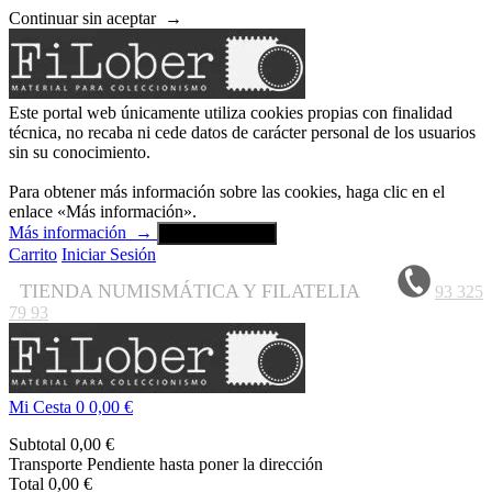
Continuar sin aceptar
→
Este portal web únicamente utiliza cookies propias con finalidad
técnica, no recaba ni cede datos de carácter personal de los usuarios
sin su conocimiento.
Para obtener más información sobre las cookies, haga clic en el
enlace «Más información».
Más información
→
Aceptar y cerrar
Carrito
Iniciar Sesión
TIENDA NUMISMÁTICA Y FILATELIA
93 325
79 93
Mi Cesta
0
0,00 €
Subtotal
0,00 €
Transporte
Pendiente hasta poner la dirección
Total
0,00 €