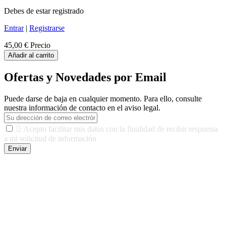
Debes de estar registrado
Entrar
|
Registrarse
45,00 €
Precio
Añadir al carrito
Ofertas y Novedades por Email
Puede darse de baja en cualquier momento. Para ello, consulte
nuestra información de contacto en el aviso legal.

Acepto facilitar mis datos con la finalidad de recibir respuesta
a mi solicitud de información
Enviar
De conformidad con las leyes y normativas aplicables, tienes
derecho a acceder, rectificar, limitar el tratamiento, oposición,
portabilidad y supresión de tus datos. Responsable De Tratamiento:
Javier Agustin Lopez Berdejo Finalidad: Mantener relaciones
comerciales/transaccionales con los usuarios interesados.
Legitimación: Consentimiento del usuario interesado. Destinatarios:
No se cederán datos a terceros, salvo autorización expresa del
usuario u obligación o permiso legal. Derechos: Acceso,