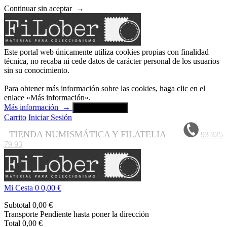
Continuar sin aceptar
→
Este portal web únicamente utiliza cookies propias con finalidad
técnica, no recaba ni cede datos de carácter personal de los usuarios
sin su conocimiento.
Para obtener más información sobre las cookies, haga clic en el
enlace «Más información».
Más información
→
Aceptar y cerrar
Carrito
Iniciar Sesión
TIENDA NUMISMÁTICA Y FILATELIA
93 325
79 93
Mi Cesta
0
0,00 €
Subtotal
0,00 €
Transporte
Pendiente hasta poner la dirección
Total
0,00 €