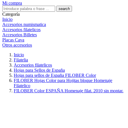
Mi compra
search
Categoría
Inicio
Accesorios numismatica
Accesorios filatelicos
Accesorios Billetes
Placas Cava
Otros accesorios
Inicio
Filatelia
Accesorios filatelicos
Hojas para Sellos de España
Hojas para sellos de España FILOBER Color
FILOBER Hojas Color para Hojitas bloque Homenaje
Filatelico
FILOBER Color ESPAÑA Homenaje filat. 2010 sin montar.