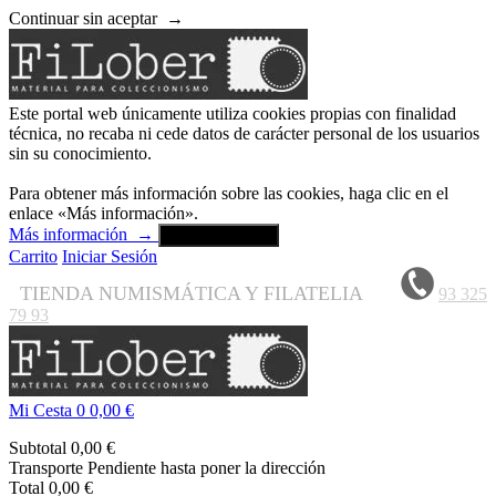
Continuar sin aceptar
→
Este portal web únicamente utiliza cookies propias con finalidad
técnica, no recaba ni cede datos de carácter personal de los usuarios
sin su conocimiento.
Para obtener más información sobre las cookies, haga clic en el
enlace «Más información».
Más información
→
Aceptar y cerrar
Carrito
Iniciar Sesión
TIENDA NUMISMÁTICA Y FILATELIA
93 325
79 93
Mi Cesta
0
0,00 €
Subtotal
0,00 €
Transporte
Pendiente hasta poner la dirección
Total
0,00 €