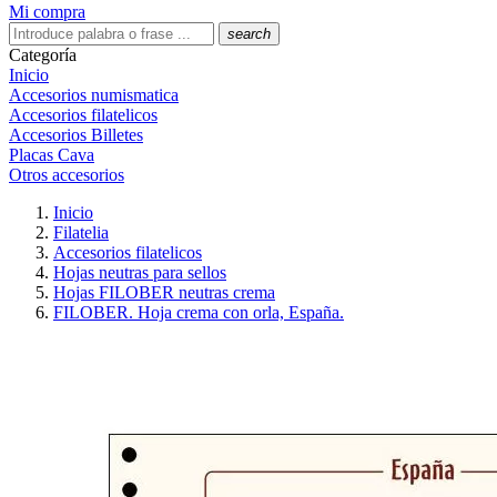
Mi compra
search
Categoría
Inicio
Accesorios numismatica
Accesorios filatelicos
Accesorios Billetes
Placas Cava
Otros accesorios
Inicio
Filatelia
Accesorios filatelicos
Hojas neutras para sellos
Hojas FILOBER neutras crema
FILOBER. Hoja crema con orla, España.