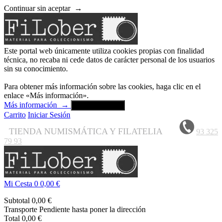
Continuar sin aceptar
→
Este portal web únicamente utiliza cookies propias con finalidad
técnica, no recaba ni cede datos de carácter personal de los usuarios
sin su conocimiento.
Para obtener más información sobre las cookies, haga clic en el
enlace «Más información».
Más información
→
Aceptar y cerrar
Carrito
Iniciar Sesión
TIENDA NUMISMÁTICA Y FILATELIA
93 325
79 93
Mi Cesta
0
0,00 €
Subtotal
0,00 €
Transporte
Pendiente hasta poner la dirección
Total
0,00 €