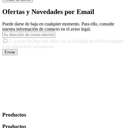
Ofertas y Novedades por Email
Puede darse de baja en cualquier momento. Para ello, consulte
nuestra información de contacto en el aviso legal.

Acepto facilitar mis datos con la finalidad de recibir respuesta
a mi solicitud de información
Enviar
De conformidad con las leyes y normativas aplicables, tienes
derecho a acceder, rectificar, limitar el tratamiento, oposición,
portabilidad y supresión de tus datos. Responsable De Tratamiento:
Javier Agustin Lopez Berdejo Finalidad: Mantener relaciones
comerciales/transaccionales con los usuarios interesados.
Legitimación: Consentimiento del usuario interesado. Destinatarios:
No se cederán datos a terceros, salvo autorización expresa del
usuario u obligación o permiso legal. Derechos: Acceso,
rectificación, supresión y oposición, entre otros. Para saber cómo
ejercer estos derechos visite nuestra página de
protección de datos
.
Productos
Productos