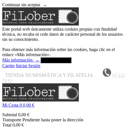
Continuar sin aceptar
→
Este portal web únicamente utiliza cookies propias con finalidad
técnica, no recaba ni cede datos de carácter personal de los usuarios
sin su conocimiento.
Para obtener más información sobre las cookies, haga clic en el
enlace «Más información».
Más información
→
Aceptar y cerrar
Carrito
Iniciar Sesión
TIENDA NUMISMÁTICA Y FILATELIA
93 325
79 93
Mi Cesta
0
0,00 €
Subtotal
0,00 €
Transporte
Pendiente hasta poner la dirección
Total
0,00 €