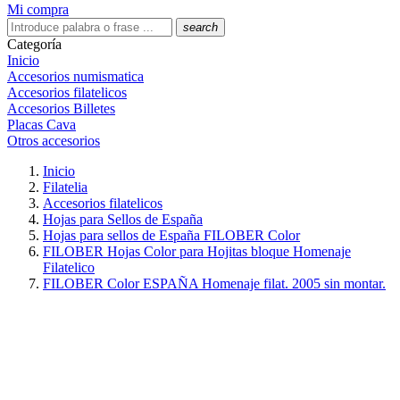
Mi compra
search
Categoría
Inicio
Accesorios numismatica
Accesorios filatelicos
Accesorios Billetes
Placas Cava
Otros accesorios
Inicio
Filatelia
Accesorios filatelicos
Hojas para Sellos de España
Hojas para sellos de España FILOBER Color
FILOBER Hojas Color para Hojitas bloque Homenaje
Filatelico
FILOBER Color ESPAÑA Homenaje filat. 2005 sin montar.