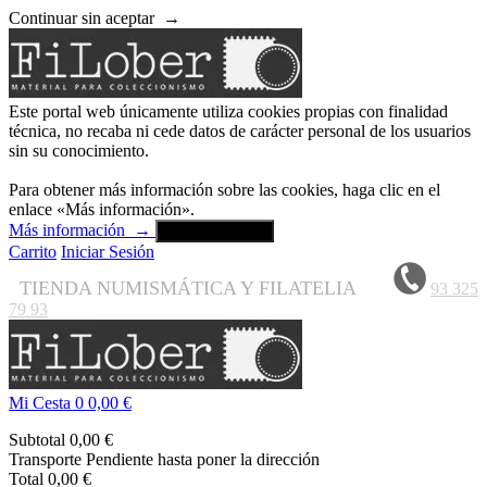
Continuar sin aceptar
→
Este portal web únicamente utiliza cookies propias con finalidad
técnica, no recaba ni cede datos de carácter personal de los usuarios
sin su conocimiento.
Para obtener más información sobre las cookies, haga clic en el
enlace «Más información».
Más información
→
Aceptar y cerrar
Carrito
Iniciar Sesión
TIENDA NUMISMÁTICA Y FILATELIA
93 325
79 93
Mi Cesta
0
0,00 €
Subtotal
0,00 €
Transporte
Pendiente hasta poner la dirección
Total
0,00 €