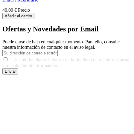
40,00 €
Precio
Añadir al carrito
Ofertas y Novedades por Email
Puede darse de baja en cualquier momento. Para ello, consulte
nuestra información de contacto en el aviso legal.

Acepto facilitar mis datos con la finalidad de recibir respuesta
a mi solicitud de información
Enviar
De conformidad con las leyes y normativas aplicables, tienes
derecho a acceder, rectificar, limitar el tratamiento, oposición,
portabilidad y supresión de tus datos. Responsable De Tratamiento:
Javier Agustin Lopez Berdejo Finalidad: Mantener relaciones
comerciales/transaccionales con los usuarios interesados.
Legitimación: Consentimiento del usuario interesado. Destinatarios:
No se cederán datos a terceros, salvo autorización expresa del
usuario u obligación o permiso legal. Derechos: Acceso,
rectificación, supresión y oposición, entre otros. Para saber cómo
ejercer estos derechos visite nuestra página de
protección de datos
.