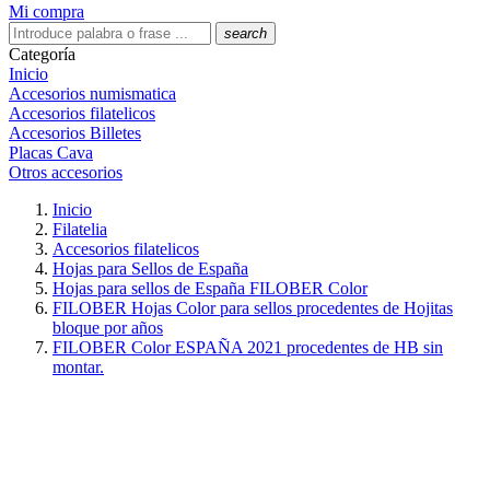
Mi compra
search
Categoría
Inicio
Accesorios numismatica
Accesorios filatelicos
Accesorios Billetes
Placas Cava
Otros accesorios
Inicio
Filatelia
Accesorios filatelicos
Hojas para Sellos de España
Hojas para sellos de España FILOBER Color
FILOBER Hojas Color para sellos procedentes de Hojitas
bloque por años
FILOBER Color ESPAÑA 2021 procedentes de HB sin
montar.