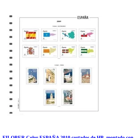
FILOBER Color ESPAÑA 2010 cortados de HB. montado con