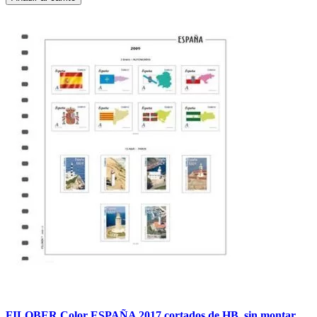
FILOBER Color ESPAÑA 2017 cortados de HB. sin montar.