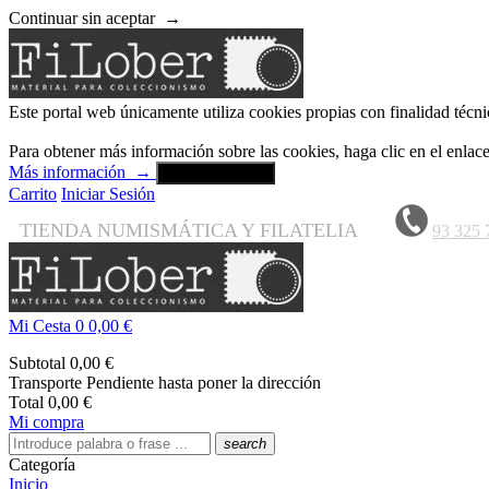
Continuar sin aceptar
→
Este portal web únicamente utiliza cookies propias con finalidad técni
Para obtener más información sobre las cookies, haga clic en el enla
Más información
→
Aceptar y cerrar
Carrito
Iniciar Sesión
TIENDA NUMISMÁTICA Y FILATELIA
93 325 
Mi Cesta
0
0,00 €
Subtotal
0,00 €
Transporte
Pendiente hasta poner la dirección
Total
0,00 €
Mi compra
search
Categoría
Inicio