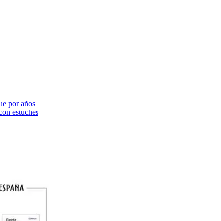
ue por años
on estuches