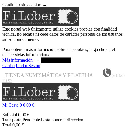
Continuar sin aceptar
→
Este portal web únicamente utiliza cookies propias con finalidad
técnica, no recaba ni cede datos de carácter personal de los usuarios
sin su conocimiento.
Para obtener más información sobre las cookies, haga clic en el
enlace «Más información».
Más información
→
Aceptar y cerrar
Carrito
Iniciar Sesión
TIENDA NUMISMÁTICA Y FILATELIA
93 325
79 93
Mi Cesta
0
0,00 €
Subtotal
0,00 €
Transporte
Pendiente hasta poner la dirección
Total
0,00 €