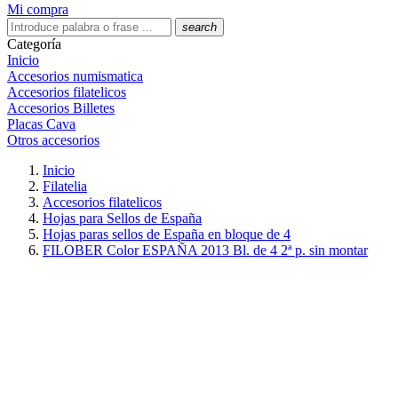
Mi compra
search
Categoría
Inicio
Accesorios numismatica
Accesorios filatelicos
Accesorios Billetes
Placas Cava
Otros accesorios
Inicio
Filatelia
Accesorios filatelicos
Hojas para Sellos de España
Hojas paras sellos de España en bloque de 4
FILOBER Color ESPAÑA 2013 Bl. de 4 2ª p. sin montar