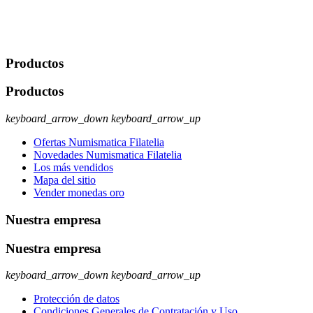
usuario u obligación o permiso legal. Derechos: Acceso,
rectificación, supresión y oposición, entre otros. Para saber cómo
ejercer estos derechos visite nuestra página de
protección de datos
.
Productos
Productos
keyboard_arrow_down
keyboard_arrow_up
Ofertas Numismatica Filatelia
Novedades Numismatica Filatelia
Los más vendidos
Mapa del sitio
Vender monedas oro
Nuestra empresa
Nuestra empresa
keyboard_arrow_down
keyboard_arrow_up
Protección de datos
Condiciones Generales de Contratación y Uso