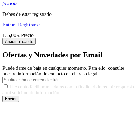
favorite
Debes de estar registrado
Entrar
|
Registrarse
135,00 €
Precio
Añadir al carrito
Ofertas y Novedades por Email
Puede darse de baja en cualquier momento. Para ello, consulte
nuestra información de contacto en el aviso legal.

Acepto facilitar mis datos con la finalidad de recibir respuesta
a mi solicitud de información
Enviar
De conformidad con las leyes y normativas aplicables, tienes
derecho a acceder, rectificar, limitar el tratamiento, oposición,
portabilidad y supresión de tus datos. Responsable De Tratamiento:
Javier Agustin Lopez Berdejo Finalidad: Mantener relaciones
comerciales/transaccionales con los usuarios interesados.
Legitimación: Consentimiento del usuario interesado. Destinatarios:
No se cederán datos a terceros, salvo autorización expresa del