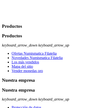
No se cederán datos a terceros, salvo autorización expresa del
usuario u obligación o permiso legal. Derechos: Acceso,
rectificación, supresión y oposición, entre otros. Para saber cómo
ejercer estos derechos visite nuestra página de
protección de datos
.
Productos
Productos
keyboard_arrow_down
keyboard_arrow_up
Ofertas Numismatica Filatelia
Novedades Numismatica Filatelia
Los más vendidos
Mapa del sitio
Vender monedas oro
Nuestra empresa
Nuestra empresa
keyboard_arrow_down
keyboard_arrow_up
Protección de datos