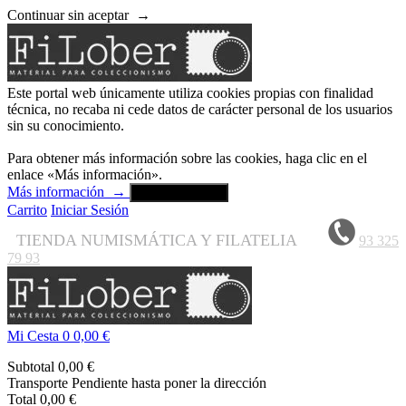
Continuar sin aceptar
→
Este portal web únicamente utiliza cookies propias con finalidad
técnica, no recaba ni cede datos de carácter personal de los usuarios
sin su conocimiento.
Para obtener más información sobre las cookies, haga clic en el
enlace «Más información».
Más información
→
Aceptar y cerrar
Carrito
Iniciar Sesión
TIENDA NUMISMÁTICA Y FILATELIA
93 325
79 93
Mi Cesta
0
0,00 €
Subtotal
0,00 €
Transporte
Pendiente hasta poner la dirección
Total
0,00 €