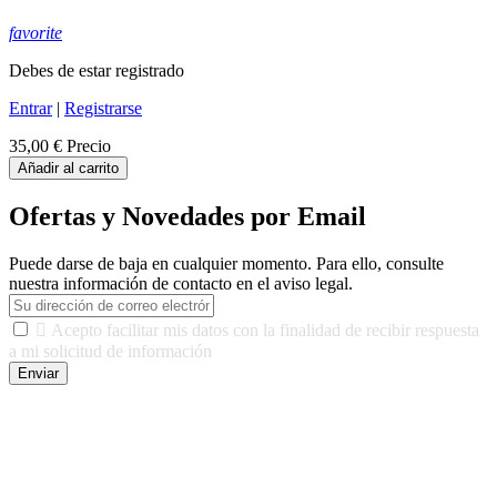
favorite
Debes de estar registrado
Entrar
|
Registrarse
35,00 €
Precio
Añadir al carrito
Ofertas y Novedades por Email
Puede darse de baja en cualquier momento. Para ello, consulte
nuestra información de contacto en el aviso legal.

Acepto facilitar mis datos con la finalidad de recibir respuesta
a mi solicitud de información
Enviar
De conformidad con las leyes y normativas aplicables, tienes
derecho a acceder, rectificar, limitar el tratamiento, oposición,
portabilidad y supresión de tus datos. Responsable De Tratamiento:
Javier Agustin Lopez Berdejo Finalidad: Mantener relaciones
comerciales/transaccionales con los usuarios interesados.
Legitimación: Consentimiento del usuario interesado. Destinatarios: