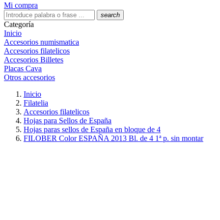
Mi compra
search
Categoría
Inicio
Accesorios numismatica
Accesorios filatelicos
Accesorios Billetes
Placas Cava
Otros accesorios
Inicio
Filatelia
Accesorios filatelicos
Hojas para Sellos de España
Hojas paras sellos de España en bloque de 4
FILOBER Color ESPAÑA 2013 Bl. de 4 1ª p. sin montar