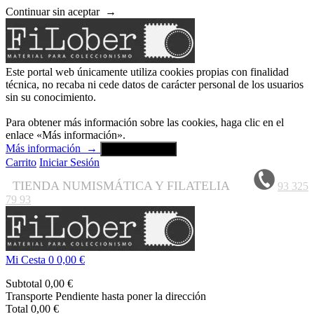
Continuar sin aceptar
→
Este portal web únicamente utiliza cookies propias con finalidad
técnica, no recaba ni cede datos de carácter personal de los usuarios
sin su conocimiento.
Para obtener más información sobre las cookies, haga clic en el
enlace «Más información».
Más información
→
Aceptar y cerrar
Carrito
Iniciar Sesión
TIENDA NUMISMÁTICA Y FILATELIA
93 325
79 93
Mi Cesta
0
0,00 €
Subtotal
0,00 €
Transporte
Pendiente hasta poner la dirección
Total
0,00 €