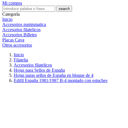
Mi compra
search
Categoría
Inicio
Accesorios numismatica
Accesorios filatelicos
Accesorios Billetes
Placas Cava
Otros accesorios
Inicio
Filatelia
Accesorios filatelicos
Hojas para Sellos de España
Hojas paras sellos de España en bloque de 4
Edifil España 1981/1987 B-4 montado con estuches