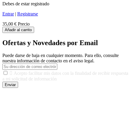
Debes de estar registrado
Entrar
|
Registrarse
35,00 €
Precio
Añadir al carrito
Ofertas y Novedades por Email
Puede darse de baja en cualquier momento. Para ello, consulte
nuestra información de contacto en el aviso legal.

Acepto facilitar mis datos con la finalidad de recibir respuesta
a mi solicitud de información
Enviar
De conformidad con las leyes y normativas aplicables, tienes
derecho a acceder, rectificar, limitar el tratamiento, oposición,
portabilidad y supresión de tus datos. Responsable De Tratamiento:
Javier Agustin Lopez Berdejo Finalidad: Mantener relaciones
comerciales/transaccionales con los usuarios interesados.
Legitimación: Consentimiento del usuario interesado. Destinatarios:
No se cederán datos a terceros, salvo autorización expresa del
usuario u obligación o permiso legal. Derechos: Acceso,