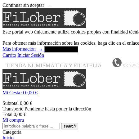
Continuar sin aceptar
→
Este portal web únicamente utiliza cookies propias con finalidad técni
Para obtener más información sobre las cookies, haga clic en el enla
Más información
→
Aceptar y cerrar
Carrito
Iniciar Sesión
TIENDA NUMISMÁTICA Y FILATELIA
93 325 
Mi Cesta
0
0,00 €
Subtotal
0,00 €
Transporte
Pendiente hasta poner la dirección
Total
0,00 €
Mi compra
search
Categoría
Inicio