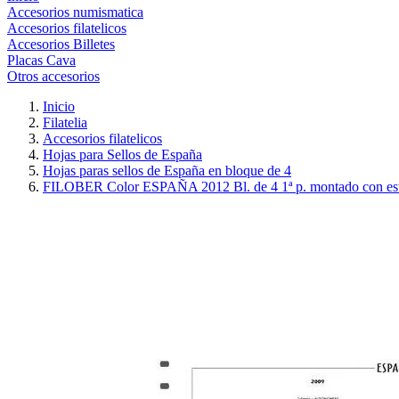
Accesorios numismatica
Accesorios filatelicos
Accesorios Billetes
Placas Cava
Otros accesorios
Inicio
Filatelia
Accesorios filatelicos
Hojas para Sellos de España
Hojas paras sellos de España en bloque de 4
FILOBER Color ESPAÑA 2012 Bl. de 4 1ª p. montado con es