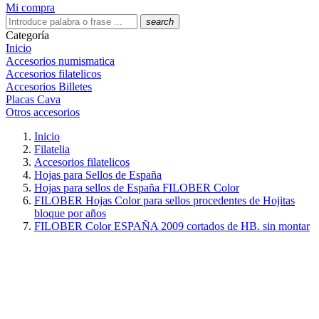
Mi compra
search
Categoría
Inicio
Accesorios numismatica
Accesorios filatelicos
Accesorios Billetes
Placas Cava
Otros accesorios
Inicio
Filatelia
Accesorios filatelicos
Hojas para Sellos de España
Hojas para sellos de España FILOBER Color
FILOBER Hojas Color para sellos procedentes de Hojitas
bloque por años
FILOBER Color ESPAÑA 2009 cortados de HB. sin montar