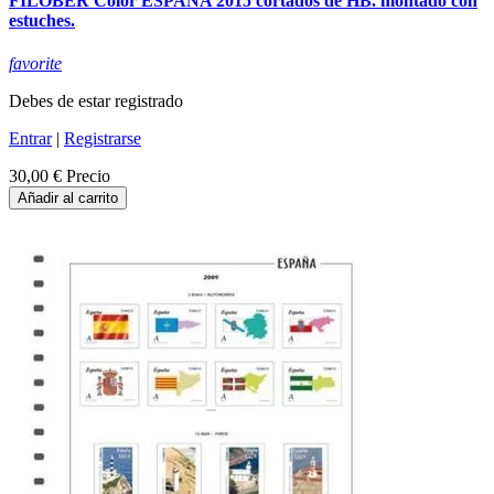
FILOBER Color ESPAÑA 2015 cortados de HB. montado con
estuches.
favorite
Debes de estar registrado
Entrar
|
Registrarse
30,00 €
Precio
Añadir al carrito