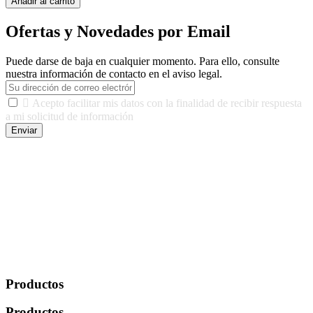
Añadir al carrito
Ofertas y Novedades por Email
Puede darse de baja en cualquier momento. Para ello, consulte
nuestra información de contacto en el aviso legal.

Acepto facilitar mis datos con la finalidad de recibir respuesta
a mi solicitud de información
Enviar
De conformidad con las leyes y normativas aplicables, tienes
derecho a acceder, rectificar, limitar el tratamiento, oposición,
portabilidad y supresión de tus datos. Responsable De Tratamiento:
Javier Agustin Lopez Berdejo Finalidad: Mantener relaciones
comerciales/transaccionales con los usuarios interesados.
Legitimación: Consentimiento del usuario interesado. Destinatarios:
No se cederán datos a terceros, salvo autorización expresa del
usuario u obligación o permiso legal. Derechos: Acceso,
rectificación, supresión y oposición, entre otros. Para saber cómo
ejercer estos derechos visite nuestra página de
protección de datos
.
Productos
Productos