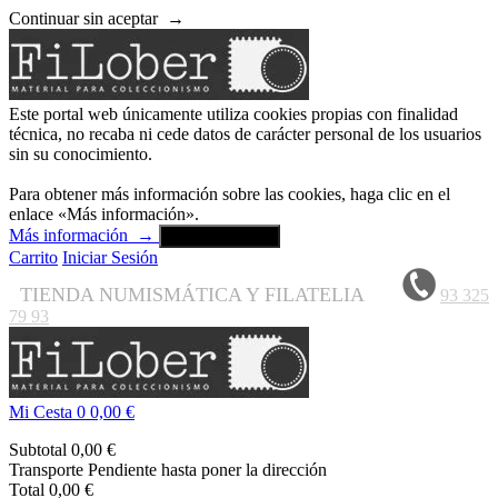
Continuar sin aceptar
→
Este portal web únicamente utiliza cookies propias con finalidad
técnica, no recaba ni cede datos de carácter personal de los usuarios
sin su conocimiento.
Para obtener más información sobre las cookies, haga clic en el
enlace «Más información».
Más información
→
Aceptar y cerrar
Carrito
Iniciar Sesión
TIENDA NUMISMÁTICA Y FILATELIA
93 325
79 93
Mi Cesta
0
0,00 €
Subtotal
0,00 €
Transporte
Pendiente hasta poner la dirección
Total
0,00 €