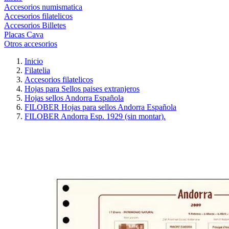
Accesorios numismatica
Accesorios filatelicos
Accesorios Billetes
Placas Cava
Otros accesorios
Inicio
Filatelia
Accesorios filatelicos
Hojas para Sellos paises extranjeros
Hojas sellos Andorra Española
FILOBER Hojas para sellos Andorra Española
FILOBER Andorra Esp. 1929 (sin montar).