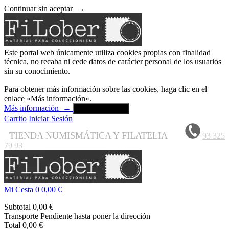
Continuar sin aceptar
→
Este portal web únicamente utiliza cookies propias con finalidad
técnica, no recaba ni cede datos de carácter personal de los usuarios
sin su conocimiento.
Para obtener más información sobre las cookies, haga clic en el
enlace «Más información».
Más información
→
Aceptar y cerrar
Carrito
Iniciar Sesión
TIENDA NUMISMÁTICA Y FILATELIA
93 325
79 93
Mi Cesta
0
0,00 €
Subtotal
0,00 €
Transporte
Pendiente hasta poner la dirección
Total
0,00 €