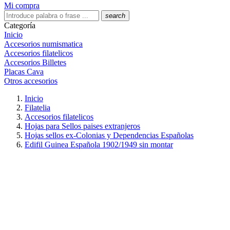
Mi compra
search
Categoría
Inicio
Accesorios numismatica
Accesorios filatelicos
Accesorios Billetes
Placas Cava
Otros accesorios
Inicio
Filatelia
Accesorios filatelicos
Hojas para Sellos paises extranjeros
Hojas sellos ex-Colonias y Dependencias Españolas
Edifil Guinea Española 1902/1949 sin montar