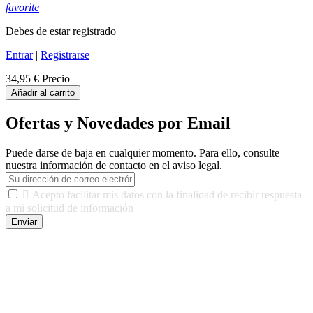
favorite
Debes de estar registrado
Entrar
|
Registrarse
34,95 €
Precio
Añadir al carrito
Ofertas y Novedades por Email
Puede darse de baja en cualquier momento. Para ello, consulte
nuestra información de contacto en el aviso legal.

Acepto facilitar mis datos con la finalidad de recibir respuesta
a mi solicitud de información
Enviar
De conformidad con las leyes y normativas aplicables, tienes
derecho a acceder, rectificar, limitar el tratamiento, oposición,
portabilidad y supresión de tus datos. Responsable De Tratamiento:
Javier Agustin Lopez Berdejo Finalidad: Mantener relaciones
comerciales/transaccionales con los usuarios interesados.
Legitimación: Consentimiento del usuario interesado. Destinatarios:
No se cederán datos a terceros, salvo autorización expresa del