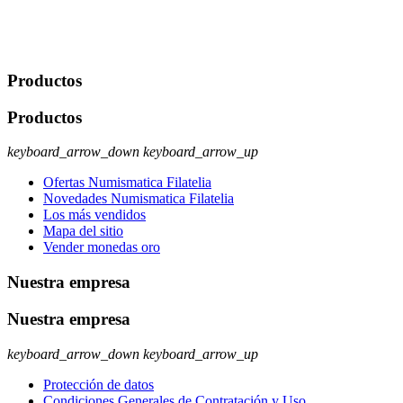
usuario u obligación o permiso legal. Derechos: Acceso,
rectificación, supresión y oposición, entre otros. Para saber cómo
ejercer estos derechos visite nuestra página de
protección de datos
.
Productos
Productos
keyboard_arrow_down
keyboard_arrow_up
Ofertas Numismatica Filatelia
Novedades Numismatica Filatelia
Los más vendidos
Mapa del sitio
Vender monedas oro
Nuestra empresa
Nuestra empresa
keyboard_arrow_down
keyboard_arrow_up
Protección de datos
Condiciones Generales de Contratación y Uso