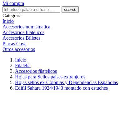
Mi compra
search
Categoría
Inicio
Accesorios numismatica
Accesorios filatelicos
Accesorios Billetes
Placas Cava
Otros accesorios
Inicio
Filatelia
Accesorios filatelicos
Hojas para Sellos paises extranjeros
Hojas sellos ex-Colonias y Dependencias Españolas
Edifil Sahara 1924/1943 montado con estuches