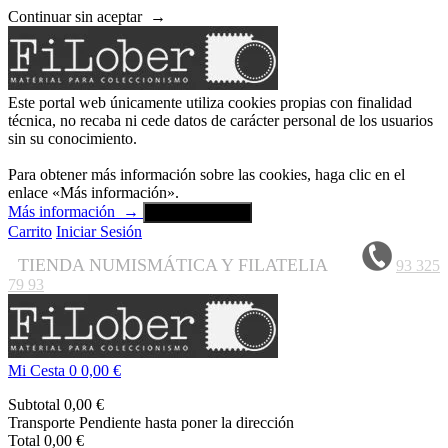
Continuar sin aceptar
→
Este portal web únicamente utiliza cookies propias con finalidad
técnica, no recaba ni cede datos de carácter personal de los usuarios
sin su conocimiento.
Para obtener más información sobre las cookies, haga clic en el
enlace «Más información».
Más información
→
Aceptar y cerrar
Carrito
Iniciar Sesión
TIENDA NUMISMÁTICA Y FILATELIA
93 325
79 93
Mi Cesta
0
0,00 €
Subtotal
0,00 €
Transporte
Pendiente hasta poner la dirección
Total
0,00 €