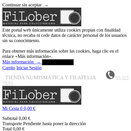
Continuar sin aceptar
→
Este portal web únicamente utiliza cookies propias con finalidad
técnica, no recaba ni cede datos de carácter personal de los usuarios
sin su conocimiento.
Para obtener más información sobre las cookies, haga clic en el
enlace «Más información».
Más información
→
Aceptar y cerrar
Carrito
Iniciar Sesión
TIENDA NUMISMÁTICA Y FILATELIA
93 325
79 93
Mi Cesta
0
0,00 €
Subtotal
0,00 €
Transporte
Pendiente hasta poner la dirección
Total
0,00 €