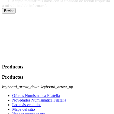

Acepto facilitar mis datos con la finalidad de recibir respuesta
a mi solicitud de información
Enviar
De conformidad con las leyes y normativas aplicables, tienes
derecho a acceder, rectificar, limitar el tratamiento, oposición,
portabilidad y supresión de tus datos. Responsable De Tratamiento:
Javier Agustin Lopez Berdejo Finalidad: Mantener relaciones
comerciales/transaccionales con los usuarios interesados.
Legitimación: Consentimiento del usuario interesado. Destinatarios:
No se cederán datos a terceros, salvo autorización expresa del
usuario u obligación o permiso legal. Derechos: Acceso,
rectificación, supresión y oposición, entre otros. Para saber cómo
ejercer estos derechos visite nuestra página de
protección de datos
.
Productos
Productos
keyboard_arrow_down
keyboard_arrow_up
Ofertas Numismatica Filatelia
Novedades Numismatica Filatelia
Los más vendidos
Mapa del sitio
Vender monedas oro