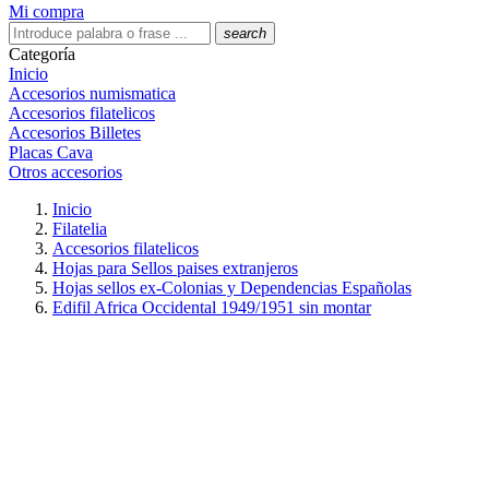
Mi compra
search
Categoría
Inicio
Accesorios numismatica
Accesorios filatelicos
Accesorios Billetes
Placas Cava
Otros accesorios
Inicio
Filatelia
Accesorios filatelicos
Hojas para Sellos paises extranjeros
Hojas sellos ex-Colonias y Dependencias Españolas
Edifil Africa Occidental 1949/1951 sin montar