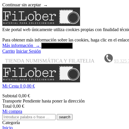
Continuar sin aceptar
→
Este portal web únicamente utiliza cookies propias con finalidad técni
Para obtener más información sobre las cookies, haga clic en el enla
Más información
→
Aceptar y cerrar
Carrito
Iniciar Sesión
TIENDA NUMISMÁTICA Y FILATELIA
93 325 
Mi Cesta
0
0,00 €
Subtotal
0,00 €
Transporte
Pendiente hasta poner la dirección
Total
0,00 €
Mi compra
search
Categoría
Inicio