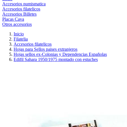
Accesorios numismatica
Accesorios filatelicos
Accesorios Billetes
Placas Cava
Otros accesorios
Inicio
Filatelia
Accesorios filatelicos
Hojas para Sellos paises extranjeros
Hojas sellos ex-Colonias y Dependencias Españolas
Edifil Sahara 1950/1975 montado con estuches