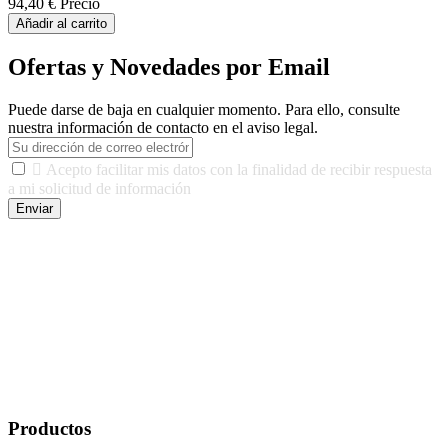
94,40 €
Precio
Añadir al carrito
Ofertas y Novedades por Email
Puede darse de baja en cualquier momento. Para ello, consulte
nuestra información de contacto en el aviso legal.

Acepto facilitar mis datos con la finalidad de recibir respuesta
a mi solicitud de información
Enviar
De conformidad con las leyes y normativas aplicables, tienes
derecho a acceder, rectificar, limitar el tratamiento, oposición,
portabilidad y supresión de tus datos. Responsable De Tratamiento:
Javier Agustin Lopez Berdejo Finalidad: Mantener relaciones
comerciales/transaccionales con los usuarios interesados.
Legitimación: Consentimiento del usuario interesado. Destinatarios:
No se cederán datos a terceros, salvo autorización expresa del
usuario u obligación o permiso legal. Derechos: Acceso,
rectificación, supresión y oposición, entre otros. Para saber cómo
ejercer estos derechos visite nuestra página de
protección de datos
.
Productos