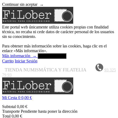
Continuar sin aceptar
→
Este portal web únicamente utiliza cookies propias con finalidad
técnica, no recaba ni cede datos de carácter personal de los usuarios
sin su conocimiento.
Para obtener más información sobre las cookies, haga clic en el
enlace «Más información».
Más información
→
Aceptar y cerrar
Carrito
Iniciar Sesión
TIENDA NUMISMÁTICA Y FILATELIA
93 325
79 93
Mi Cesta
0
0,00 €
Subtotal
0,00 €
Transporte
Pendiente hasta poner la dirección
Total
0,00 €