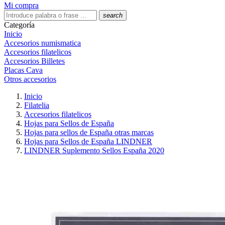
Mi compra
search
Categoría
Inicio
Accesorios numismatica
Accesorios filatelicos
Accesorios Billetes
Placas Cava
Otros accesorios
Inicio
Filatelia
Accesorios filatelicos
Hojas para Sellos de España
Hojas para sellos de España otras marcas
Hojas para Sellos de España LINDNER
LINDNER Suplemento Sellos España 2020