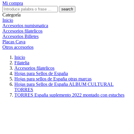
Mi compra
search
Categoría
Inicio
Accesorios numismatica
Accesorios filatelicos
Accesorios Billetes
Placas Cava
Otros accesorios
Inicio
Filatelia
Accesorios filatelicos
Hojas para Sellos de España
Hojas para sellos de España otras marcas
Hojas para Sellos de España ALBUM CULTURAL
TORRES
TORRES España suplemento 2022 montado con estuches