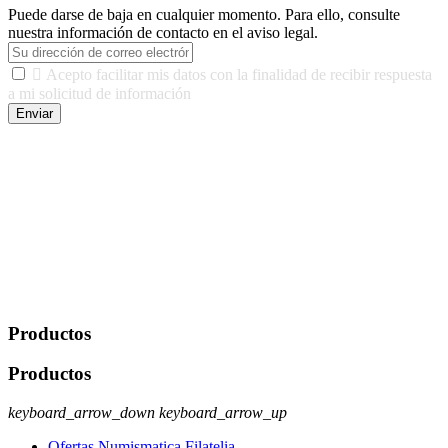
Puede darse de baja en cualquier momento. Para ello, consulte
nuestra información de contacto en el aviso legal.

Acepto facilitar mis datos con la finalidad de recibir respuesta
a mi solicitud de información
Enviar
De conformidad con las leyes y normativas aplicables, tienes
derecho a acceder, rectificar, limitar el tratamiento, oposición,
portabilidad y supresión de tus datos. Responsable De Tratamiento:
Javier Agustin Lopez Berdejo Finalidad: Mantener relaciones
comerciales/transaccionales con los usuarios interesados.
Legitimación: Consentimiento del usuario interesado. Destinatarios:
No se cederán datos a terceros, salvo autorización expresa del
usuario u obligación o permiso legal. Derechos: Acceso,
rectificación, supresión y oposición, entre otros. Para saber cómo
ejercer estos derechos visite nuestra página de
protección de datos
.
Productos
Productos
keyboard_arrow_down
keyboard_arrow_up
Ofertas Numismatica Filatelia