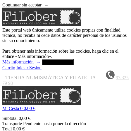
Continuar sin aceptar
→
Este portal web únicamente utiliza cookies propias con finalidad
técnica, no recaba ni cede datos de carácter personal de los usuarios
sin su conocimiento.
Para obtener más información sobre las cookies, haga clic en el
enlace «Más información».
Más información
→
Aceptar y cerrar
Carrito
Iniciar Sesión
TIENDA NUMISMÁTICA Y FILATELIA
93 325
79 93
Mi Cesta
0
0,00 €
Subtotal
0,00 €
Transporte
Pendiente hasta poner la dirección
Total
0,00 €