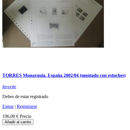
TORRES Monarquia. España 2002/04 (montado con estuches)
favorite
Debes de estar registrado
Entrar
|
Registrarse
196,00 €
Precio
Añadir al carrito