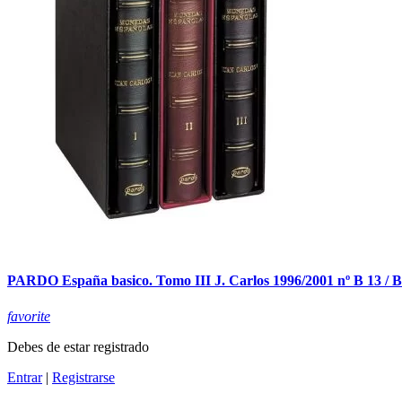
PARDO España basico. Tomo III J. Carlos 1996/2001 nº B 13 / B
favorite
Debes de estar registrado
Entrar
|
Registrarse