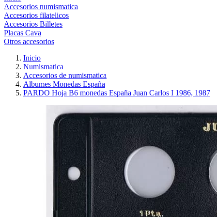
Accesorios numismatica
Accesorios filatelicos
Accesorios Billetes
Placas Cava
Otros accesorios
Inicio
Numismatica
Accesorios de numismatica
Albumes Monedas España
PARDO Hoja B6 monedas España Juan Carlos I 1986, 1987