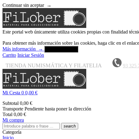
Continuar sin aceptar
→
Este portal web únicamente utiliza cookies propias con finalidad técni
Para obtener más información sobre las cookies, haga clic en el enla
Más información
→
Aceptar y cerrar
Carrito
Iniciar Sesión
TIENDA NUMISMÁTICA Y FILATELIA
93 325 
Mi Cesta
0
0,00 €
Subtotal
0,00 €
Transporte
Pendiente hasta poner la dirección
Total
0,00 €
Mi compra
search
Categoría
Inicio