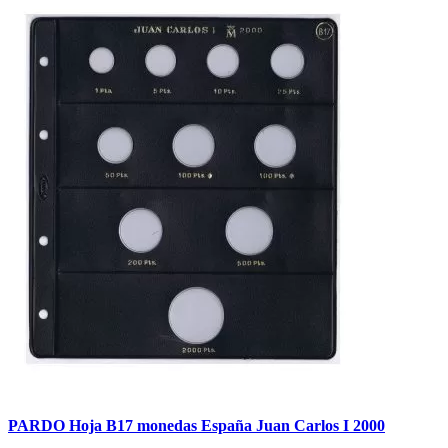
PARDO Hoja B17 monedas España Juan Carlos I 2000