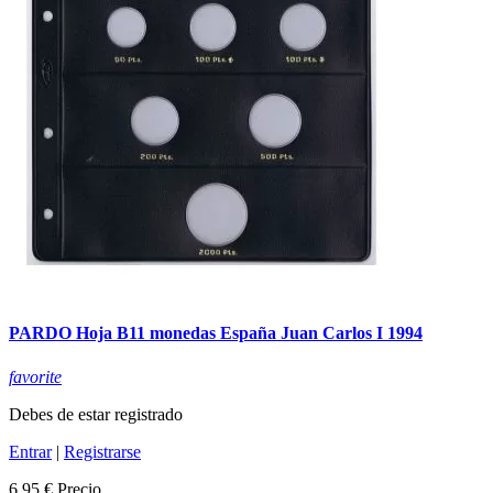
PARDO Hoja B11 monedas España Juan Carlos I 1994
favorite
Debes de estar registrado
Entrar
|
Registrarse
6,95 €
Precio