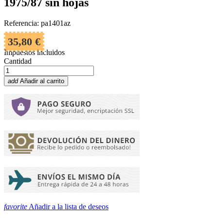
1975/87 sin hojas
Referencia: pa1401az
35,80 €
Impuestos incluidos
Cantidad
add
Añadir al carrito
favorite
Añadir a la lista de deseos