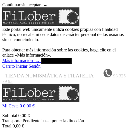
Continuar sin aceptar
→
Este portal web únicamente utiliza cookies propias con finalidad
técnica, no recaba ni cede datos de carácter personal de los usuarios
sin su conocimiento.
Para obtener más información sobre las cookies, haga clic en el
enlace «Más información».
Más información
→
Aceptar y cerrar
Carrito
Iniciar Sesión
TIENDA NUMISMÁTICA Y FILATELIA
93 325
79 93
Mi Cesta
0
0,00 €
Subtotal
0,00 €
Transporte
Pendiente hasta poner la dirección
Total
0,00 €