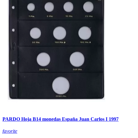
PARDO Hoja B14 monedas España Juan Carlos I 1997
favorite