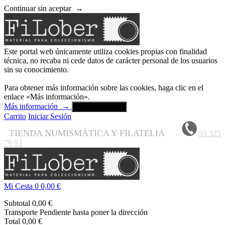
Continuar sin aceptar
→
Este portal web únicamente utiliza cookies propias con finalidad
técnica, no recaba ni cede datos de carácter personal de los usuarios
sin su conocimiento.
Para obtener más información sobre las cookies, haga clic en el
enlace «Más información».
Más información
→
Aceptar y cerrar
Carrito
Iniciar Sesión
TIENDA NUMISMÁTICA Y FILATELIA
93 325
79 93
Mi Cesta
0
0,00 €
Subtotal
0,00 €
Transporte
Pendiente hasta poner la dirección
Total
0,00 €