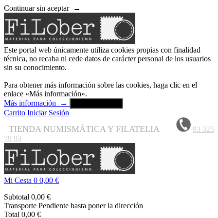
Continuar sin aceptar
→
Este portal web únicamente utiliza cookies propias con finalidad
técnica, no recaba ni cede datos de carácter personal de los usuarios
sin su conocimiento.
Para obtener más información sobre las cookies, haga clic en el
enlace «Más información».
Más información
→
Aceptar y cerrar
Carrito
Iniciar Sesión
TIENDA NUMISMÁTICA Y FILATELIA
93 325
79 93
Mi Cesta
0
0,00 €
Subtotal
0,00 €
Transporte
Pendiente hasta poner la dirección
Total
0,00 €