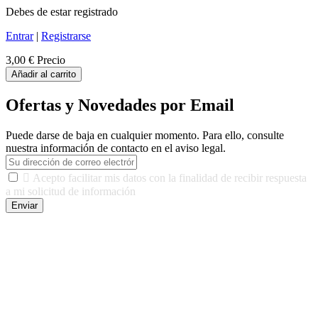
Debes de estar registrado
Entrar
|
Registrarse
3,00 €
Precio
Añadir al carrito
Ofertas y Novedades por Email
Puede darse de baja en cualquier momento. Para ello, consulte
nuestra información de contacto en el aviso legal.

Acepto facilitar mis datos con la finalidad de recibir respuesta
a mi solicitud de información
Enviar
De conformidad con las leyes y normativas aplicables, tienes
derecho a acceder, rectificar, limitar el tratamiento, oposición,
portabilidad y supresión de tus datos. Responsable De Tratamiento:
Javier Agustin Lopez Berdejo Finalidad: Mantener relaciones
comerciales/transaccionales con los usuarios interesados.
Legitimación: Consentimiento del usuario interesado. Destinatarios:
No se cederán datos a terceros, salvo autorización expresa del
usuario u obligación o permiso legal. Derechos: Acceso,