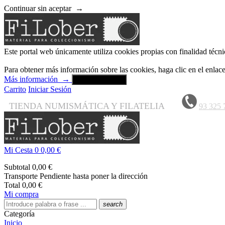
Continuar sin aceptar
→
Este portal web únicamente utiliza cookies propias con finalidad técni
Para obtener más información sobre las cookies, haga clic en el enla
Más información
→
Aceptar y cerrar
Carrito
Iniciar Sesión
TIENDA NUMISMÁTICA Y FILATELIA
93 325 
Mi Cesta
0
0,00 €
Subtotal
0,00 €
Transporte
Pendiente hasta poner la dirección
Total
0,00 €
Mi compra
search
Categoría
Inicio