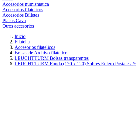
Accesorios numismatica
Accesorios filatelicos
Accesorios Billetes
Placas Cava
Otros accesorios
Inicio
Filatelia
Accesorios filatelicos
Bolsas de Archivo filatelico
LEUCHTTURM Bolsas transparentes
LEUCHTTURM Funda (170 x 120) Sobres Entero Postales. 5