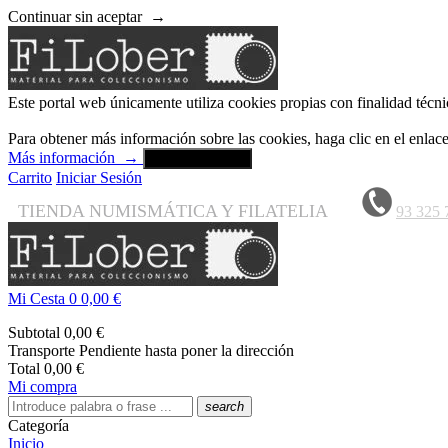
Continuar sin aceptar
→
Este portal web únicamente utiliza cookies propias con finalidad técni
Para obtener más información sobre las cookies, haga clic en el enla
Más información
→
Aceptar y cerrar
Carrito
Iniciar Sesión
TIENDA NUMISMÁTICA Y FILATELIA
93 325 
Mi Cesta
0
0,00 €
Subtotal
0,00 €
Transporte
Pendiente hasta poner la dirección
Total
0,00 €
Mi compra
search
Categoría
Inicio