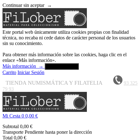
Continuar sin aceptar
→
Este portal web únicamente utiliza cookies propias con finalidad
técnica, no recaba ni cede datos de carácter personal de los usuarios
sin su conocimiento.
Para obtener más información sobre las cookies, haga clic en el
enlace «Más información».
Más información
→
Aceptar y cerrar
Carrito
Iniciar Sesión
TIENDA NUMISMÁTICA Y FILATELIA
93 325
79 93
Mi Cesta
0
0,00 €
Subtotal
0,00 €
Transporte
Pendiente hasta poner la dirección
Total
0,00 €