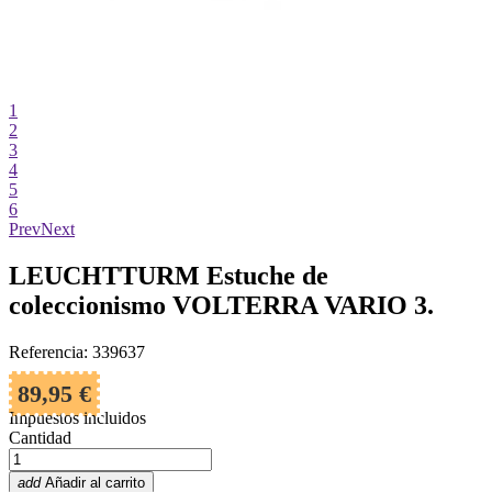
1
2
3
4
5
6
Prev
Next
LEUCHTTURM Estuche de
coleccionismo VOLTERRA VARIO 3.
Referencia: 339637
89,95 €
Impuestos incluidos
Cantidad
add
Añadir al carrito