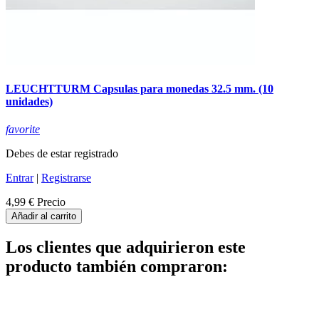
LEUCHTTURM Capsulas para monedas 32.5 mm. (10
unidades)
favorite
Debes de estar registrado
Entrar
|
Registrarse
4,99 €
Precio
Añadir al carrito
Los clientes que adquirieron este
producto también compraron: