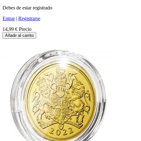
Debes de estar registrado
Entrar
|
Registrarse
14,99 €
Precio
Añadir al carrito