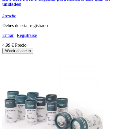
unidades)
favorite
Debes de estar registrado
Entrar
|
Registrarse
4,99 €
Precio
Añadir al carrito