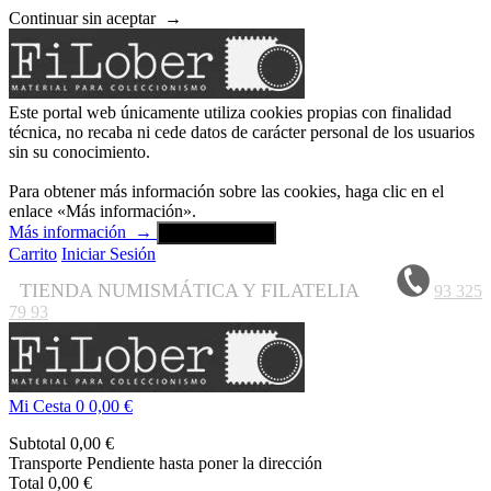
Continuar sin aceptar
→
Este portal web únicamente utiliza cookies propias con finalidad
técnica, no recaba ni cede datos de carácter personal de los usuarios
sin su conocimiento.
Para obtener más información sobre las cookies, haga clic en el
enlace «Más información».
Más información
→
Aceptar y cerrar
Carrito
Iniciar Sesión
TIENDA NUMISMÁTICA Y FILATELIA
93 325
79 93
Mi Cesta
0
0,00 €
Subtotal
0,00 €
Transporte
Pendiente hasta poner la dirección
Total
0,00 €