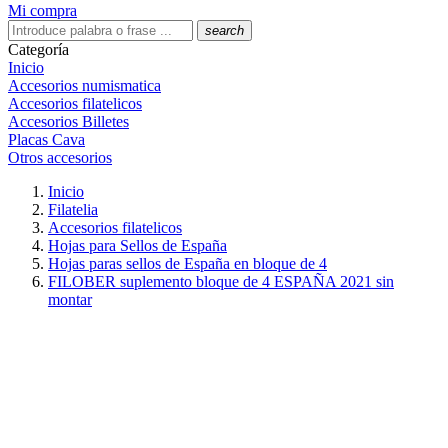
Mi compra
search
Categoría
Inicio
Accesorios numismatica
Accesorios filatelicos
Accesorios Billetes
Placas Cava
Otros accesorios
Inicio
Filatelia
Accesorios filatelicos
Hojas para Sellos de España
Hojas paras sellos de España en bloque de 4
FILOBER suplemento bloque de 4 ESPAÑA 2021 sin
montar