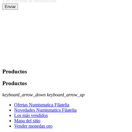
a mi solicitud de información
Enviar
De conformidad con las leyes y normativas aplicables, tienes
derecho a acceder, rectificar, limitar el tratamiento, oposición,
portabilidad y supresión de tus datos. Responsable De Tratamiento:
Javier Agustin Lopez Berdejo Finalidad: Mantener relaciones
comerciales/transaccionales con los usuarios interesados.
Legitimación: Consentimiento del usuario interesado. Destinatarios:
No se cederán datos a terceros, salvo autorización expresa del
usuario u obligación o permiso legal. Derechos: Acceso,
rectificación, supresión y oposición, entre otros. Para saber cómo
ejercer estos derechos visite nuestra página de
protección de datos
.
Productos
Productos
keyboard_arrow_down
keyboard_arrow_up
Ofertas Numismatica Filatelia
Novedades Numismatica Filatelia
Los más vendidos
Mapa del sitio
Vender monedas oro