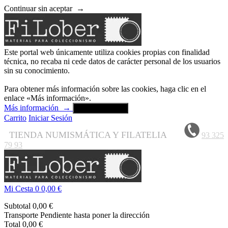
Continuar sin aceptar
→
Este portal web únicamente utiliza cookies propias con finalidad
técnica, no recaba ni cede datos de carácter personal de los usuarios
sin su conocimiento.
Para obtener más información sobre las cookies, haga clic en el
enlace «Más información».
Más información
→
Aceptar y cerrar
Carrito
Iniciar Sesión
TIENDA NUMISMÁTICA Y FILATELIA
93 325
79 93
Mi Cesta
0
0,00 €
Subtotal
0,00 €
Transporte
Pendiente hasta poner la dirección
Total
0,00 €