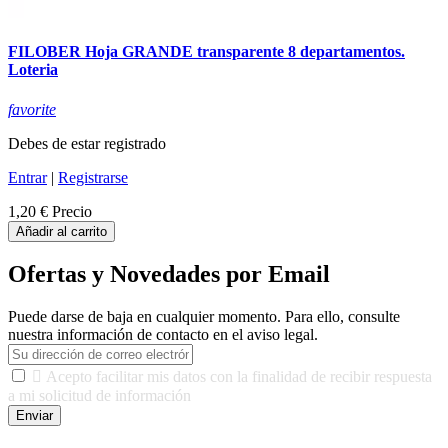
FILOBER Hoja GRANDE transparente 8 departamentos.
Loteria
favorite
Debes de estar registrado
Entrar
|
Registrarse
1,20 €
Precio
Añadir al carrito
Ofertas y Novedades por Email
Puede darse de baja en cualquier momento. Para ello, consulte
nuestra información de contacto en el aviso legal.

Acepto facilitar mis datos con la finalidad de recibir respuesta
a mi solicitud de información
Enviar
De conformidad con las leyes y normativas aplicables, tienes