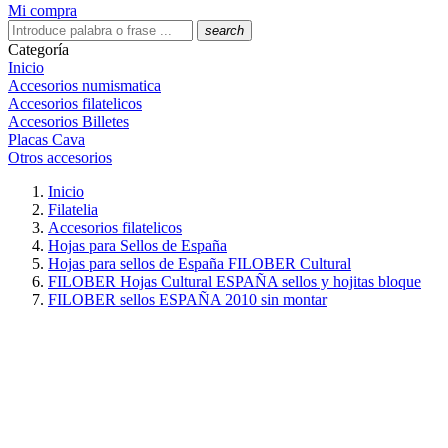
Mi compra
search
Categoría
Inicio
Accesorios numismatica
Accesorios filatelicos
Accesorios Billetes
Placas Cava
Otros accesorios
Inicio
Filatelia
Accesorios filatelicos
Hojas para Sellos de España
Hojas para sellos de España FILOBER Cultural
FILOBER Hojas Cultural ESPAÑA sellos y hojitas bloque
FILOBER sellos ESPAÑA 2010 sin montar