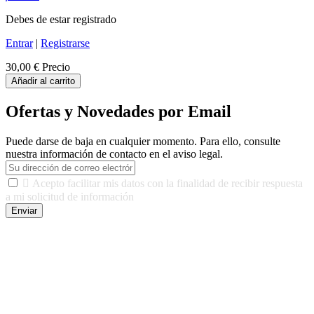
Debes de estar registrado
Entrar
|
Registrarse
30,00 €
Precio
Añadir al carrito
Ofertas y Novedades por Email
Puede darse de baja en cualquier momento. Para ello, consulte
nuestra información de contacto en el aviso legal.

Acepto facilitar mis datos con la finalidad de recibir respuesta
a mi solicitud de información
Enviar
De conformidad con las leyes y normativas aplicables, tienes
derecho a acceder, rectificar, limitar el tratamiento, oposición,
portabilidad y supresión de tus datos. Responsable De Tratamiento:
Javier Agustin Lopez Berdejo Finalidad: Mantener relaciones
comerciales/transaccionales con los usuarios interesados.
Legitimación: Consentimiento del usuario interesado. Destinatarios:
No se cederán datos a terceros, salvo autorización expresa del
usuario u obligación o permiso legal. Derechos: Acceso,