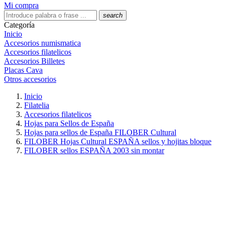
Mi compra
search
Categoría
Inicio
Accesorios numismatica
Accesorios filatelicos
Accesorios Billetes
Placas Cava
Otros accesorios
Inicio
Filatelia
Accesorios filatelicos
Hojas para Sellos de España
Hojas para sellos de España FILOBER Cultural
FILOBER Hojas Cultural ESPAÑA sellos y hojitas bloque
FILOBER sellos ESPAÑA 2003 sin montar