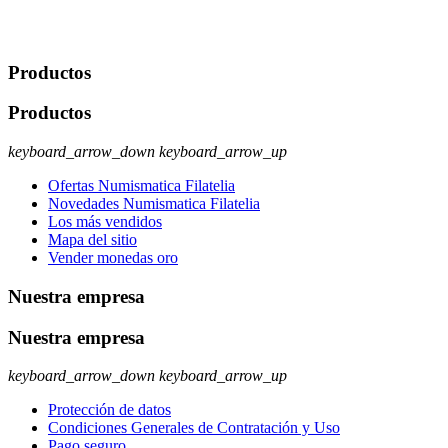
rectificación, supresión y oposición, entre otros. Para saber cómo
ejercer estos derechos visite nuestra página de
protección de datos
.
Productos
Productos
keyboard_arrow_down
keyboard_arrow_up
Ofertas Numismatica Filatelia
Novedades Numismatica Filatelia
Los más vendidos
Mapa del sitio
Vender monedas oro
Nuestra empresa
Nuestra empresa
keyboard_arrow_down
keyboard_arrow_up
Protección de datos
Condiciones Generales de Contratación y Uso
Pago seguro