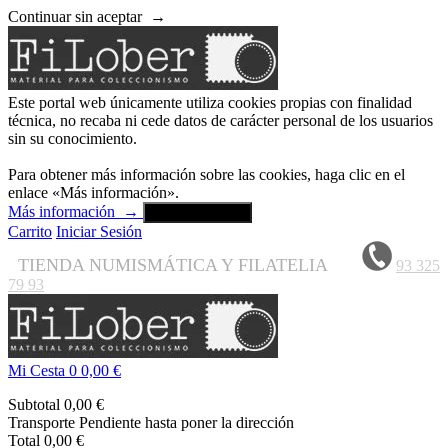
Continuar sin aceptar
→
Este portal web únicamente utiliza cookies propias con finalidad
técnica, no recaba ni cede datos de carácter personal de los usuarios
sin su conocimiento.
Para obtener más información sobre las cookies, haga clic en el
enlace «Más información».
Más información
→
Aceptar y cerrar
Carrito
Iniciar Sesión
TIENDA NUMISMÁTICA Y FILATELIA
93 325
79 93
Mi Cesta
0
0,00 €
Subtotal
0,00 €
Transporte
Pendiente hasta poner la dirección
Total
0,00 €