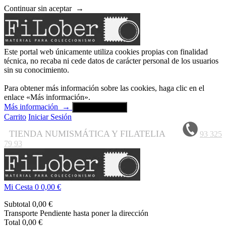
Continuar sin aceptar
→
Este portal web únicamente utiliza cookies propias con finalidad
técnica, no recaba ni cede datos de carácter personal de los usuarios
sin su conocimiento.
Para obtener más información sobre las cookies, haga clic en el
enlace «Más información».
Más información
→
Aceptar y cerrar
Carrito
Iniciar Sesión
TIENDA NUMISMÁTICA Y FILATELIA
93 325
79 93
Mi Cesta
0
0,00 €
Subtotal
0,00 €
Transporte
Pendiente hasta poner la dirección
Total
0,00 €