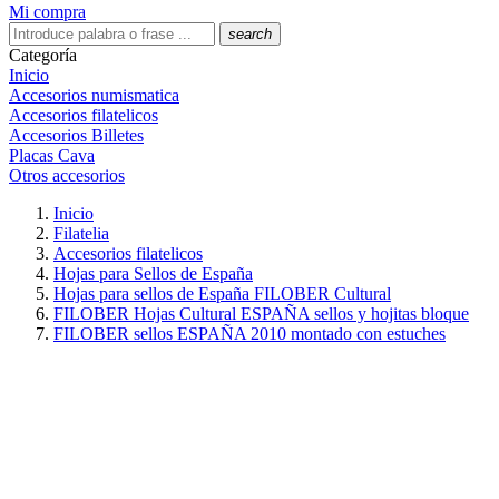
Mi compra
search
Categoría
Inicio
Accesorios numismatica
Accesorios filatelicos
Accesorios Billetes
Placas Cava
Otros accesorios
Inicio
Filatelia
Accesorios filatelicos
Hojas para Sellos de España
Hojas para sellos de España FILOBER Cultural
FILOBER Hojas Cultural ESPAÑA sellos y hojitas bloque
FILOBER sellos ESPAÑA 2010 montado con estuches