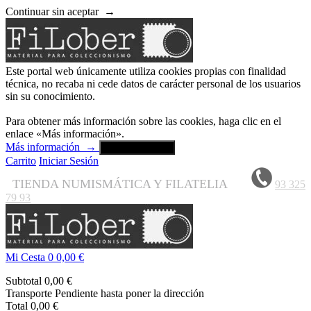
Continuar sin aceptar
→
Este portal web únicamente utiliza cookies propias con finalidad
técnica, no recaba ni cede datos de carácter personal de los usuarios
sin su conocimiento.
Para obtener más información sobre las cookies, haga clic en el
enlace «Más información».
Más información
→
Aceptar y cerrar
Carrito
Iniciar Sesión
TIENDA NUMISMÁTICA Y FILATELIA
93 325
79 93
Mi Cesta
0
0,00 €
Subtotal
0,00 €
Transporte
Pendiente hasta poner la dirección
Total
0,00 €