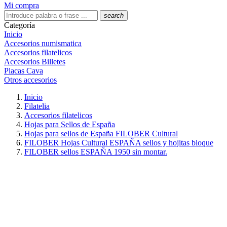
Mi compra
search
Categoría
Inicio
Accesorios numismatica
Accesorios filatelicos
Accesorios Billetes
Placas Cava
Otros accesorios
Inicio
Filatelia
Accesorios filatelicos
Hojas para Sellos de España
Hojas para sellos de España FILOBER Cultural
FILOBER Hojas Cultural ESPAÑA sellos y hojitas bloque
FILOBER sellos ESPAÑA 1950 sin montar.