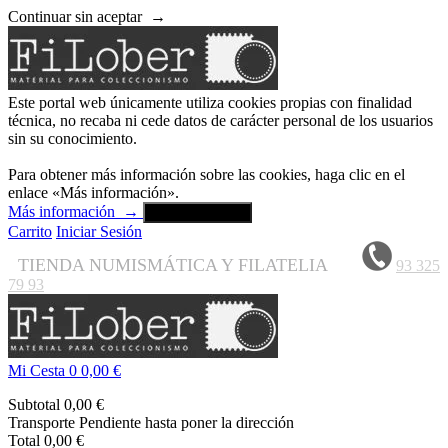
Continuar sin aceptar
→
Este portal web únicamente utiliza cookies propias con finalidad
técnica, no recaba ni cede datos de carácter personal de los usuarios
sin su conocimiento.
Para obtener más información sobre las cookies, haga clic en el
enlace «Más información».
Más información
→
Aceptar y cerrar
Carrito
Iniciar Sesión
TIENDA NUMISMÁTICA Y FILATELIA
93 325
79 93
Mi Cesta
0
0,00 €
Subtotal
0,00 €
Transporte
Pendiente hasta poner la dirección
Total
0,00 €