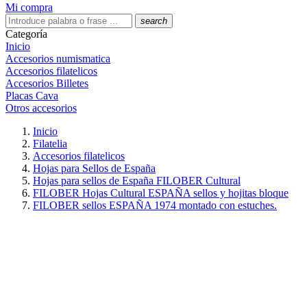
Mi compra
search
Categoría
Inicio
Accesorios numismatica
Accesorios filatelicos
Accesorios Billetes
Placas Cava
Otros accesorios
Inicio
Filatelia
Accesorios filatelicos
Hojas para Sellos de España
Hojas para sellos de España FILOBER Cultural
FILOBER Hojas Cultural ESPAÑA sellos y hojitas bloque
FILOBER sellos ESPAÑA 1974 montado con estuches.